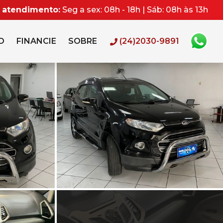
e atendimento:
Seg a sex: 08h - 18h | Sáb: 08h às 13h
O
FINANCIE
SOBRE
(24)2030-9891