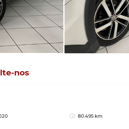
lte-nos
020
80.495 km