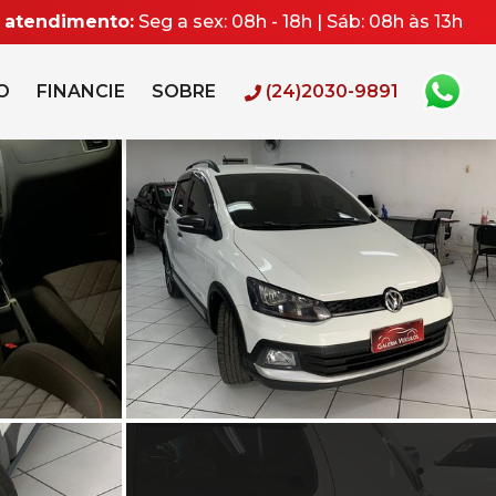
e atendimento:
Seg a sex: 08h - 18h | Sáb: 08h às 13h
O
FINANCIE
SOBRE
(24)2030-9891